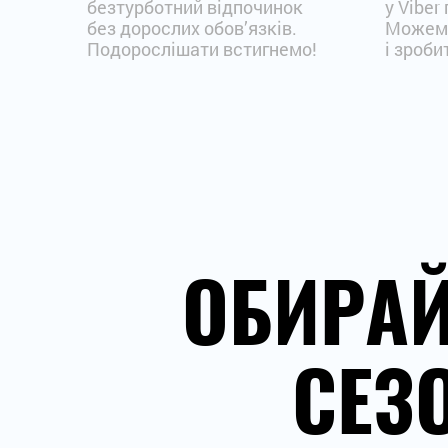
безтурботний відпочинок
у Viber
без дорослих обов’язків.
Можемо
Подорослішати встигнемо!
і зроби
ОБИРА
СЕЗ