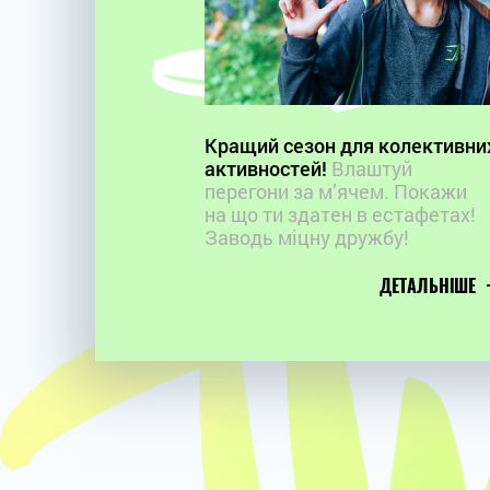
Кращий сезон для колективни
активностей!
Влаштуй
перегони за м’ячем. Покажи
на що ти здатен в естафетах!
Заводь міцну дружбу!
ДЕТАЛЬНІШЕ