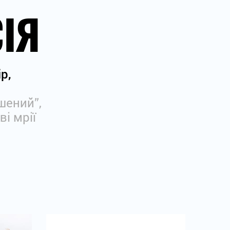
СІЯ
р,
шений”,
і мрії