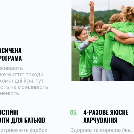
АСИЧЕНА
РОГРАМА
оживають
ке життя: походи
 командні ігри, тут
ють на мрійливість
неність.
ОСТІЙНІ
4-РАЗОВЕ ЯКІСНЕ
ВІТИ ДЛЯ БАТЬКІВ
ХАРЧУВАННЯ
 отримують фідбек
Здорова та корисна їжа,