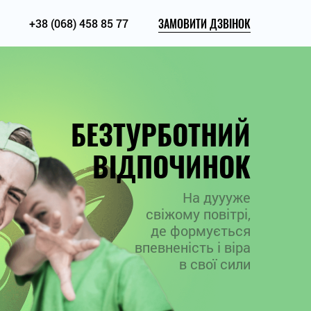
ЗАМОВИТИ ДЗВІНОК
+38 (068) 458 85 77
БЕЗТУРБОТНИЙ
ВІДПОЧИНОК
На дуууже
свіжому повітрі,
де формується
впевненість і віра
в свої сили