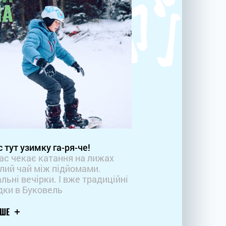
МА
с тут узимку га-ря-че!
ас чекає катання на лижах
плий чай між підйомами.
льні вечірки. І вже традиційні
дки в Буковель
ІШЕ