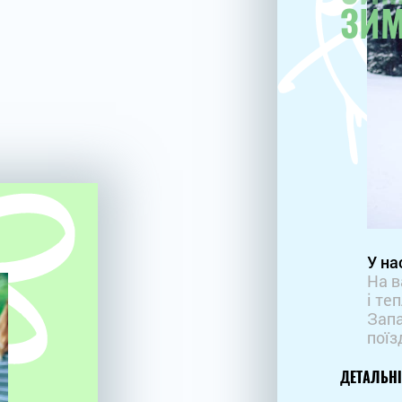
ЗИ
У на
На в
і те
Запа
поїз
ДЕТАЛЬН