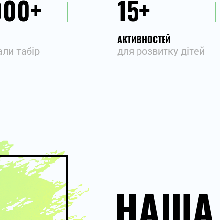
000
15
АКТИВНОСТЕЙ
али табір
для розвитку дітей
НАША