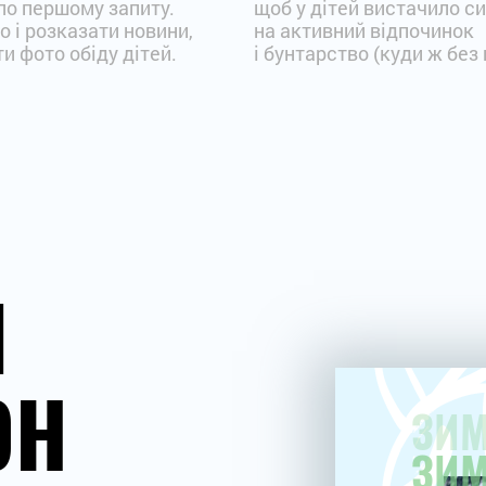
 по першому запиту.
щоб у дітей вистачило с
 і розказати новини,
на активний відпочинок
ти фото обіду дітей.
і бунтарство (куди ж без 
Й
ОН