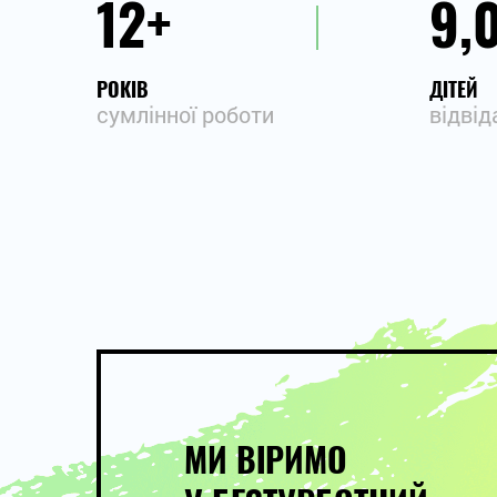
12
9,
РОКІВ
ДІТЕЙ
сумлінної роботи
відвід
МИ ВІРИМО