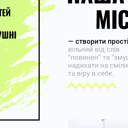
МІ
ТЕЙ
УШНІ
— створити прості
вільний від слів
“повинен” та “зму
надихати на смілив
та віру в себе.