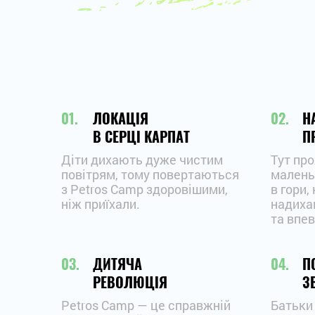
ЛОКАЦІЯ
Н
В СЕРЦІ КАРПАТ
П
Діти дихають дуже чистим
Тут пр
повітрям, тому повертаються
малень
з Petros Camp здоровішими,
в гори,
ніж приїхали.
надиха
та впев
ДИТЯЧА
П
РЕВОЛЮЦІЯ
З
Petros Camp — це справжній
Батьки