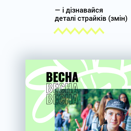
— і дізнавайся
деталі страйків (змін)
ВЕСНА