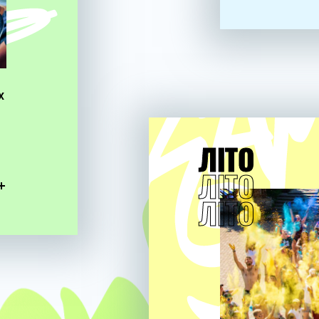
х
ЛІТО